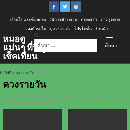
Skip
FACEBOOK
Twitter
instagram
to
content
เงื่อนไขและข้อตกลง
วิธีการชำระเงิน
ติดต่อเรา
ค่าครูดูดวง
จองตั๋วรถไฟ
ดูดวงเจอตัว
โปรโมชั่น
ร้านค้า
Primary
หมอดู
Menu
ค้นหา
แม่นๆ พี่วิ บู
สำหรับ:
เช็คเทียน
HOME
ดวงรายวัน
PAGE 2
ดวงรายวัน
ดวงรายวัน, อ่านดวงรายวัน, ดูดวง, ดูดวงรายวัน, ดูดวงฟรี, อ่าน
ดวงฟรี, อ่านดวงรายวันฟรี