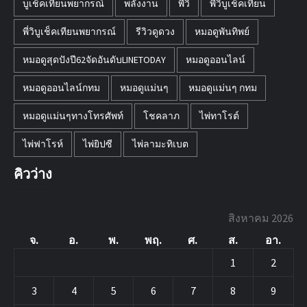
บูเช็คเทียนพยากรณ์
พลังงาน
พี่วิ
พี่วิบูเช็คเทียน
พี่วิบูเช็คเทียนพยากรณ์
รีวิวดูดวง
หมอดูพันทิพย์
หมอดูสุดปังปี62จัดอันดับLINETODAY
หมอดูออนไลน์
หมอดูออนไลน์กทม
หมอดูแม่นๆ
หมอดูแม่นๆ กทม
หมอดูแม่นๆทางโทรศัพท์
โชคลาภ
ไพ่ทาโรต์
ไพ่ฟาโรห์
ไพ่ยิปซี
ไพ่ลามะทิเบต
คิวว่าง
สิงหาคม 2026
จ.
อ.
พ.
พฤ.
ศ.
ส.
อา.
1
2
3
4
5
6
7
8
9