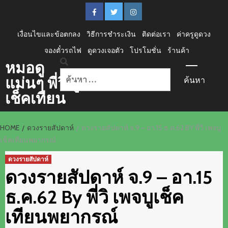
Skip
FACEBOOK
Twitter
instagram
to
content
เงื่อนไขและข้อตกลง
วิธีการชำระเงิน
ติดต่อเรา
ค่าครูดูดวง
จองตั๋วรถไฟ
ดูดวงเจอตัว
โปรโมชั่น
ร้านค้า
Primary
หมอดู
Menu
ค้นหา
แม่นๆ พี่วิ บู
สำหรับ:
เช็คเทียน
HOME
ดวงรายสัปดาห์
ดวงรายสัปดาห์ จ.9 – อา.15 ธ.ค.62 BY พี่วิ เพจบู
เช็คเทียนพยากรณ์
ดวงรายสัปดาห์
ดวงรายสัปดาห์ จ.9 – อา.15
ธ.ค.62 By พี่วิ เพจบูเช็ค
เทียนพยากรณ์