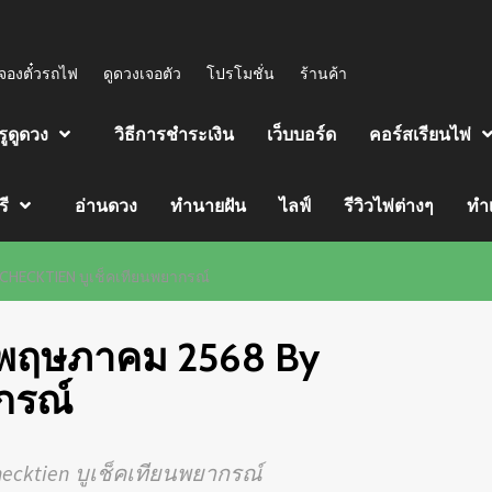
จองตั๋วรถไฟ
ดูดวงเจอตัว
โปรโมชั่น
ร้านค้า
รูดูดวง
วิธีการชำระเงิน
เว็บบอร์ด
คอร์สเรียนไพ่
รี
อ่านดวง
ทำนายฝัน
ไลฟ์
รีวิวไพ่ต่างๆ
ทำ
UCHECKTIEN บูเช็คเทียนพยากรณ์
23 พฤษภาคม 2568 By
กรณ์
hecktien บูเช็คเทียนพยากรณ์