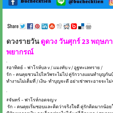
ดวงรายวัน
ดูดวง วันศุกร์ 23 พฤษภ
พยากรณ์
.
#อาทิตย์ – ฟาโรห์บล v / แมงทับ v / อูฐทะเลทราย /
รัก – คนคุยชวนไปไหว้พระไม่ไป คู่รักวางแผนทำบุญกัน
ทำงานไม่เต็มที่ / เงิน- ทำบุญจะดี อย่าเช่าพระอาจจะไม่จ
.
#จันทร์ – ฟาโรห์กอดจญ v
รัก – คนคุยเริ่มชอบและคิดว่าจริงใจดี คู่รักคิดมากน้อ