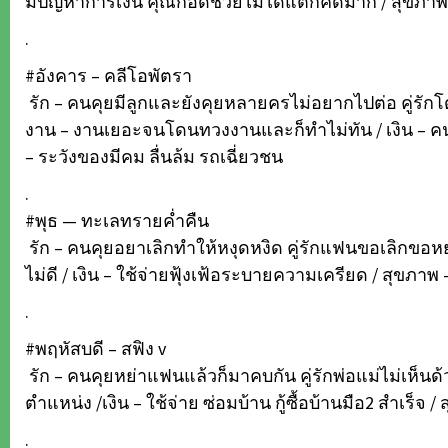
มีปัญหาการเงิน คุณก็อดช่วยไม่ได้แต่ก็คิดมาก / สุขภ
.
#อังคาร – คลีโอพัตรา
รัก – คนคุยมีลูกและยังคุยหลายครไม่อยากไปต่อ คู่รักโด
งาน – งานเยอะจนโดนทวงงานและก็ทำไม่ทัน / เงิน – คน
– ระวังของมีคม ลื่นล้ม รถเฉี่ยวชน
.
#พุธ — ทะเลทรายค่ำคืน
รัก – คนคุยอยาเลิกทำให้หงุดหงิด คู่รักแฟนขอเลิกขอห
ไม่ดี / เงิน – ใช้จ่ายฟุ้งเฟ้อระบายความเครียด / สุขภาพ 
.
#พฤหัสบดี – สฟิง v
รัก – คนคุยหย่าแฟนแล้วก็มาคบกัน คู่รักพ่อแม่ไม่เห็นด
ตำแหน่ง /เงิน – ใช้จ่าย ซ่อมบ้าน กู้ซื้อบ้านมือ2 สำเร็
.