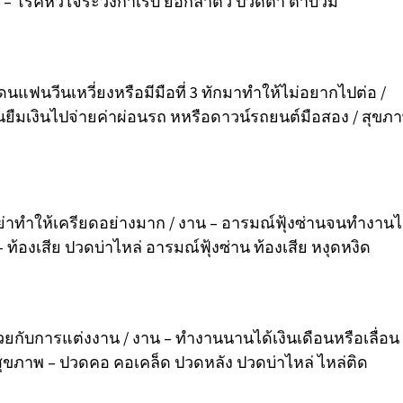
าพ – โรคหัวใจระวังกำเริบ ยอกลำตัว ปวดตา ตาบวม
นแฟนวีนเหวี่ยงหรือมีมือที่ 3 ทักมาทำให้ไม่อยากไปต่อ /
ยืมเงินไปจ่ายค่าผ่อนรถ หหรือดาวน์รถยนต์มือสอง / สุขภ
ย่าทำให้เครียดอย่างมาก / งาน – อารมณ์ฟุ้งซ่านจนทำงานไ
– ท้องเสีย ปวดบ่าไหล่ อารมณ์ฟุ้งซ่าน ท้องเสีย หงุดหงิด
้วยกับการแต่งงาน / งาน – ทำงานนานได้เงินเดือนหรือเลื่อน
จ / สุขภาพ – ปวดคอ คอเคล็ด ปวดหลัง ปวดบ่าไหล่ ไหล่ติด