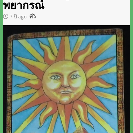
พยากรณ์
7 ปี ago
พี่วิ