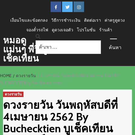
Skip
FACEBOOK
Twitter
instagram
to
content
เงื่อนไขและข้อตกลง
วิธีการชำระเงิน
ติดต่อเรา
ค่าครูดูดวง
จองตั๋วรถไฟ
ดูดวงเจอตัว
โปรโมชั่น
ร้านค้า
Primary
หมอดู
Menu
ค้นหา
แม่นๆ พี่วิ บู
สำหรับ:
เช็คเทียน
HOME
ดวงรายวัน
ดวงรายวัน วันพฤหัสบดีที่ 4เมษายน 2562 BY
BUCHECKTIEN บูเช็คเทียนพยากรณ์
ดวงรายวัน
ดวงรายวัน วันพฤหัสบดีที่
4เมษายน 2562 By
Buchecktien บูเช็คเทียน