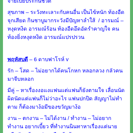
จ่ายเบี้ยประกันชีวิต
สุขภาพ – ระวังทะเลาะกับคนอื่น เป็นไข้หนัก ท้องอืด
จุกเสียด กินชาบูมากระวังมีปัญหาลำใส้ / อารมณ์ –
หงุดหงิด อารมณ์ร้อน ท้องอืดอึดอัดรำคาญใจ คน
ท้องยิ่งหงุดหงิด อารมณ์แปรปรวน
พฤหัสบดี
–
6 ดาบฟาโรห์ v
รัก – โสด – ไม่อยากได้คนโกหก หลอกลวง กลัวคน
มาจีบหลอก
มีคู่ – หาเรื่องงอแงแฟนแต่แฟนก็ยังตามใจ เลื่อนนัด
ผิดนัดแต่แฟนก็ไม่ว่าอะไร แฟนปกปิด สัญญาไม่ทำ
ตาม ก็ต้องมาง้อมีของขวัญมาง้อ
งาน – ตกงาน – ไม่ได้งาน / ทำงาน – ไม่อยาก
ทำงาน อยากเบี้ยว ที่ทำงานนินทาหาเรื่องแต่นาย