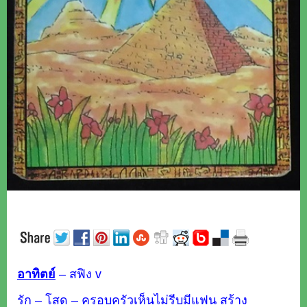
อาทิตย์
–
สฟิง v
รัก – โสด – ครอบครัวเห็นไม่รีบมีแฟน สร้าง