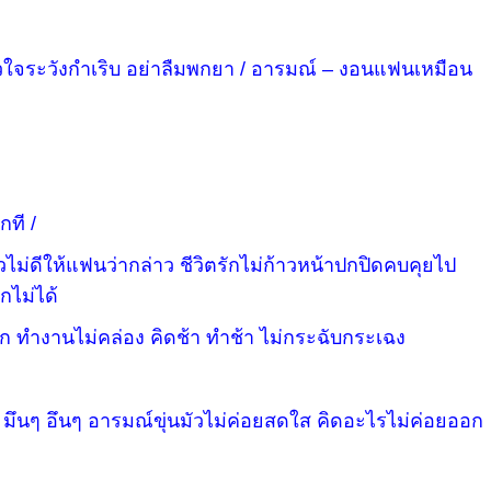
วใจระวังกำเริบ อย่าลืมพกยา / อารมณ์ – งอนแฟนเหมือน
กที /
วไม่ดีให้แฟนว่ากล่าว ชีวิตรักไม่ก้าวหน้าปกปิดคบคุยไป
อกไม่ได้
ก ทำงานไม่คล่อง คิดช้า ทำช้า ไม่กระฉับกระเฉง
 มึนๆ อึนๆ อารมณ์ขุ่นมัวไม่ค่อยสดใส คิดอะไรไม่ค่อยออก