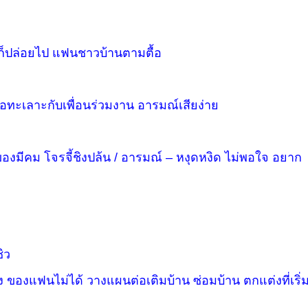
ก็ปล่อยไป แฟนชาวบ้านตามตื้อ
อทะเลาะกับเพื่อนร่วมงาน อารมณ์เสียง่าย
ของมีคม โจรจี้ชิงปล้น / อารมณ์ – หงุดหงิด ไม่พอใจ อยาก
ชิว
อง ของแฟนไม่ได้ วางแผนต่อเติมบ้าน ซ่อมบ้าน ตกแต่งที่เริ่