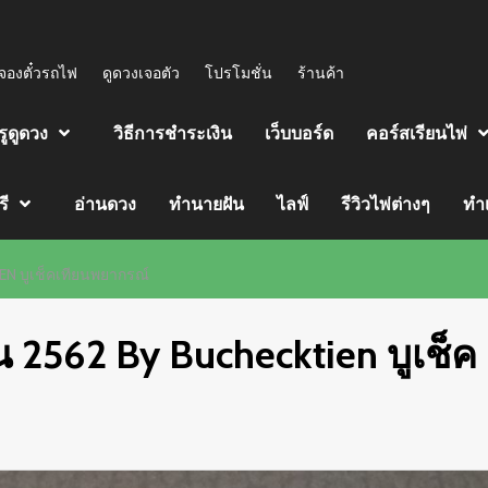
จองตั๋วรถไฟ
ดูดวงเจอตัว
โปรโมชั่น
ร้านค้า
รูดูดวง
วิธีการชำระเงิน
เว็บบอร์ด
คอร์สเรียนไพ่
รี
อ่านดวง
ทำนายฝัน
ไลฟ์
รีวิวไพ่ต่างๆ
ทำ
EN บูเช็คเทียนพยากรณ์
น 2562 By Buchecktien บูเช็ค