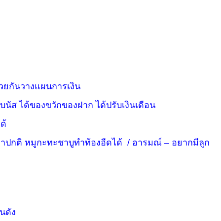
 ช่วยกันวางแผนการเงิน
นัส ได้ของขวักของฝาก ได้ปรับเงินเดือน
ด้
ว่าปกติ หมูกะทะชาบูทำท้องอืดได้ / อารมณ์ – อยากมีลูก
นดัง