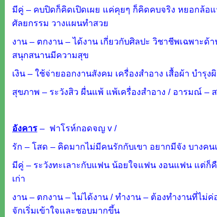
มีคู่ – คบปิดก็คิดเปิดเผย แค่คุยๆ ก็คิดคบจริง หยอกล
ศัลยกรรม วางแผนทำสวย
งาน – ตกงาน – ได้งาน เกี่ยวกับศิลปะ วิชาชีพเฉพาะด้าน
สนุกสนานมีความสุข
เงิน – ใช้จ่ายออกงานสังคม เครื่องสำอาง เสื้อผ้า บำรุงผ
สุขภาพ – ระวังสิว ผื่นแพ้ แพ้เครื่องสำอาง / อารมณ
อังคาร
–
ฟาโรห์กอดจญ v /
รัก – โสด – คิดมากไม่มีคนรักกับเขา อยากมีจัง บางคน
มีคู่ – ระวังทะเลาะกับแฟน น้อยใจแฟน งอนแฟน แต่ก็คืน
เก่า
งาน – ตกงาน – ไม่ได้งาน / ทำงาน – ต้องทำงานที่ไม่ค่อ
จักเริ่มเข้าใจและชอบมากขึ้น